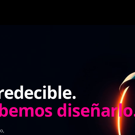
redecible.
abemos diseñarlo
o,